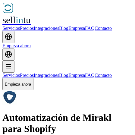
sell
in
tu
Servicios
Precios
Integraciones
Blog
Empresa
FAQ
Contacto
Empieza ahora
Servicios
Precios
Integraciones
Blog
Empresa
FAQ
Contacto
Empieza ahora
Automatización de Mirakl
para Shopify