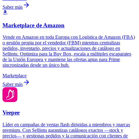
Saber más
Marketplace de Amazon
Vende en Amazon en toda Europa con Logística de Amazon (FBA)
o gestión propia por el vendedor (FBM) mientras centralizas
pedidos, inventario, precios y actualizaciones de catálogo en
Sellintu. Optimiza para la Buy Box, escala a múltiples escaparates
de la Unión Europea y mantiene las ofertas aptas para Prime
sincronizadas desde un único hub.
Marketplace
Saber más
Veepee
Líder en campañas de ventas flash dirigidas a miembros y marcas
premium. Con Sellintu garantizas catálogos exactos —stock y
precios— y gestionas pedidos y la comunicación con clientes de