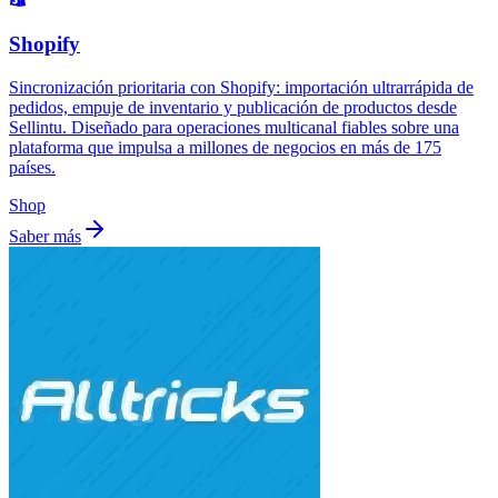
Shopify
Sincronización prioritaria con Shopify: importación ultrarrápida de
pedidos, empuje de inventario y publicación de productos desde
Sellintu. Diseñado para operaciones multicanal fiables sobre una
plataforma que impulsa a millones de negocios en más de 175
países.
Shop
Saber más