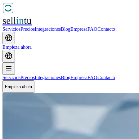
sell
in
tu
Servicios
Precios
Integraciones
Blog
Empresa
FAQ
Contacto
Empieza ahora
Servicios
Precios
Integraciones
Blog
Empresa
FAQ
Contacto
Empieza ahora