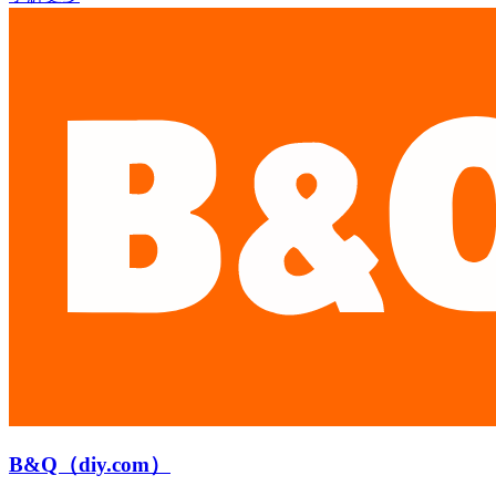
B&Q（diy.com）