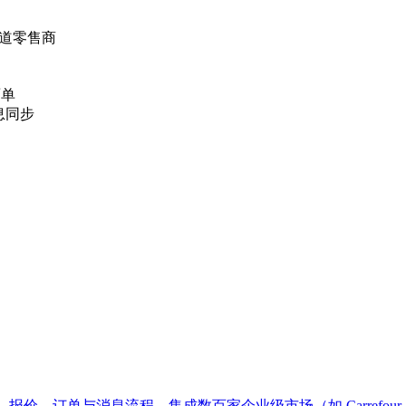
多渠道零售商
面单
息同步
订单与消息流程，集成数百家企业级市场（如 Carrefour、Leroy 