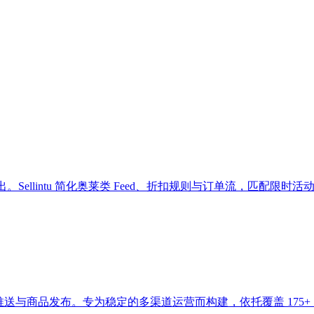
Sellintu 简化奥莱类 Feed、折扣规则与订单流，匹配限时活
导入、库存推送与商品发布。专为稳定的多渠道运营而构建，依托覆盖 17